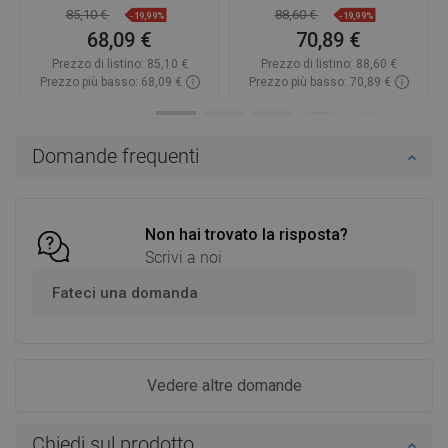
85,10 €
88,60 €
-19,99%
-19,99%
68,09 €
70,89 €
Prezzo di listino:
85,10 €
Prezzo di listino:
88,60 €
Prezzo più basso: 68,09 €
Prezzo più basso: 70,89 €
Disponibilità:
In magazzino
Disponibilità:
In magazzino
Aggiungi al carrello
Aggiungi al carrello
Domande frequenti
Confrontare
favorite_border
Preferito
Confrontare
favorite_border
Preferito
Non hai trovato la risposta?
Scrivi a noi
Fateci una domanda
Vedere altre domande
Chiedi sul prodotto