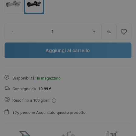
favorite_border
-
+
Aggiungi al carrello
Disponibilità:
In magazzino
Consegna da:
10.99 €
Reso fino a 100 giorni
persone
Acquistato questo prodotto.
1
7
5