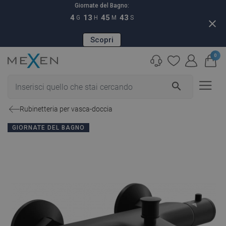
Giornate del Bagno:
4
13
45
42
G
H
M
S
close
Scopri
0
search
Rubinetteria per vasca-doccia
GIORNATE DEL BAGNO