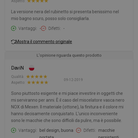
Aspetto:
La versione nera del rubinetto si presenta benissimo nel
mio bagno scuro, posso solo consigliarla.
Vantaggi
-
Difetti
-
Mostra il commento originale
L'opinione riguarda questo prodotto
DaviN
Qualità:
09-12-2019
Aspetto:
Sono piuttosto esigente e mi piace investire in oggetti che
mi serviranno per anni. È il caso del miscelatore vasca nero
NOX di Mexen. Il materiale (ottone), la finitura e il colore mi
hanno decisamente conquistato. L'unico inconveniente
sono le macchie che sono difficili da pulire, ma è possibile.
Vantaggi
bel design, buona
Difetti
macchie
portata
persistenti