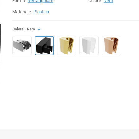
Forma:
Rettangolare
Colore:
Nero
Materiale:
Plastica
Colore
- Nero