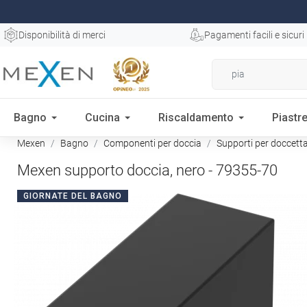
Disponibilità di merci
Pagamenti facili e sicuri
Bagno
Cucina
Riscaldamento
Piastre
Mexen
Bagno
Componenti per doccia
Supporti per doccett
Mexen supporto doccia, nero - 79355-70
GIORNATE DEL BAGNO