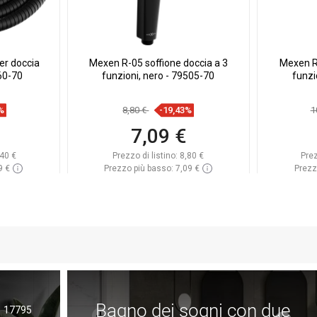
er doccia
Mexen R-05 soffione doccia a 3
Mexen R-
60-70
funzioni, nero - 79505-70
funzi
%
8,80 €
-19,43%
1
7,09 €
40 €
Prezzo di listino:
8,80 €
Prez
9 €
Prezzo più basso: 7,09 €
Prezz
azzino
Disponibilità:
In magazzino
Dispon
rello
Aggiungi al carrello
A
eferito
Confrontare
favorite_border
Preferito
Confr
Bagno dei sogni con due
17795