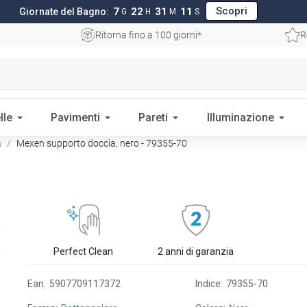
Scopri
7
22
31
10
Giornate del Bagno:
G
H
M
S
Ritorna fino a 100 giorni*
R
lle
Pavimenti
Pareti
Illuminazione
a
Mexen supporto doccia, nero - 79355-70
Perfect Clean
2 anni di garanzia
Ean:
5907709117372
Indice:
79355-70