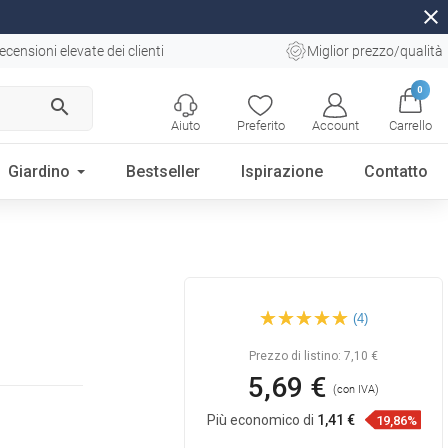
close
ecensioni elevate dei clienti
Miglior prezzo/qualità
0
search
Aiuto
Preferito
Account
Carrello
Giardino
Bestseller
Ispirazione
Contatto
Mexen supporto doccia, nero
(4)
- 79355-70
Prezzo di listino:
7,10 €
5,69 €
(con IVA)
Più economico di
1,41 €
19,86%