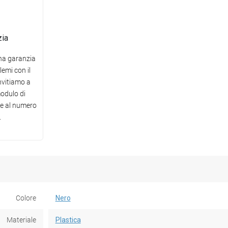
zia
una garanzia
lemi con il
invitiamo a
modulo di
te al numero
.
Colore
Nero
Materiale
Plastica