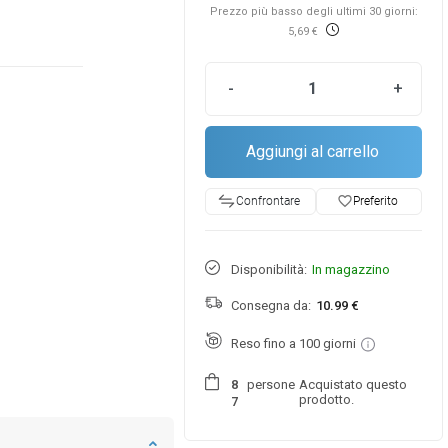
Prezzo più basso degli ultimi 30 giorni:
5,69 €
-
+
Aggiungi al carrello
favorite_border
Preferito
Confrontare
Disponibilità:
In magazzino
Consegna da:
10.99 €
Reso fino a 100 giorni
persone
Acquistato questo
8
prodotto.
7