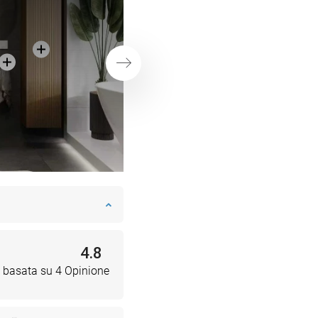
hotel SPA con cabi
pentagonale
Successivo
4.8
 basata su 4 Opinione