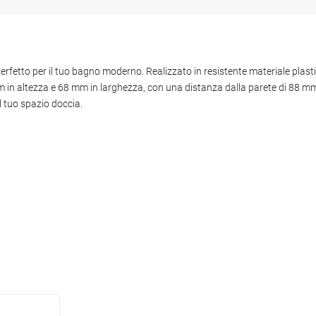
perfetto per il tuo bagno moderno. Realizzato in resistente materiale plast
 in altezza e 68 mm in larghezza, con una distanza dalla parete di 88 m
el tuo spazio doccia.