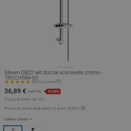
Mexen DB22 set doccia scorrevole, cromo -
785224584-00
(0)
(4)
Domande
36,89 €
19,98%
(con IVA)
Prezzo di listino:
46,10 €
Prezzo più basso degli ultimi 30 giorni: 36,89 €
Colore
- Cromo