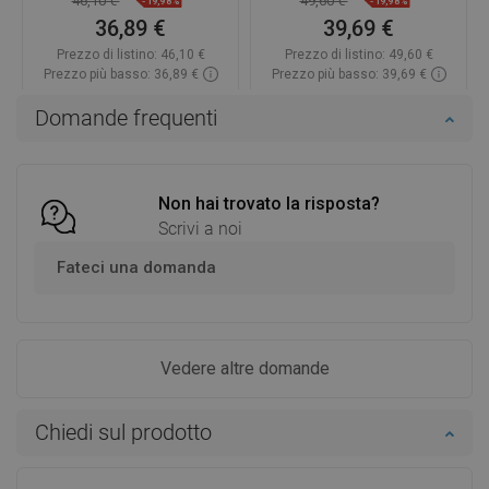
46,10 €
49,60 €
-19,98%
-19,98%
36,89 €
39,69 €
Prezzo di listino:
46,10 €
Prezzo di listino:
49,60 €
Prezzo più basso: 36,89 €
Prezzo più basso: 39,69 €
Disponibilità:
In magazzino
Disponibilità:
In magazzino
Domande frequenti
Aggiungi al carrello
Aggiungi al carrello
Confrontare
favorite_border
Preferito
Confrontare
favorite_border
Preferito
Non hai trovato la risposta?
Scrivi a noi
Fateci una domanda
Vedere altre domande
Chiedi sul prodotto