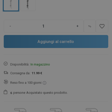
favorite_border
-
+
Aggiungi al carrello
Disponibilità:
In magazzino
Consegna da:
11.99 €
Reso fino a 100 giorni
persone
Acquistato questo prodotto.
6