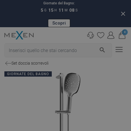
Giornate del Bagno:
5
15
11
07
G
H
M
S
close
Scopri
0
search
Set doccia scorrevoli
GIORNATE DEL BAGNO