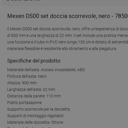
Mexen DS00 set doccia scorrevole, nero - 785
Il Mexen DS00 set doccia scorrevole, nero, offre un'esperienza di doc
di 900 mm e una larghezza di 22 mm. Il set include una pratica mensol
una funzione e il tubo in PVC nero lungo 150 cm è dotato di estremità in
materiale flessibile è resistente allo stiramento e alla piegatura.
Specifiche del prodotto:
Materiale dell'asta: Acciaio inossidabile, ABS
Finitura dell'asta: Nero
Altezza: 900 mm
Larghezza dell'asta: 22 mm
Distanza dalla parete: 110 mm
Piatto portasapone
Supporto scorrevole per la doccetta
Supporti di montaggio regolabili
Materiale della doccetta: Ottone