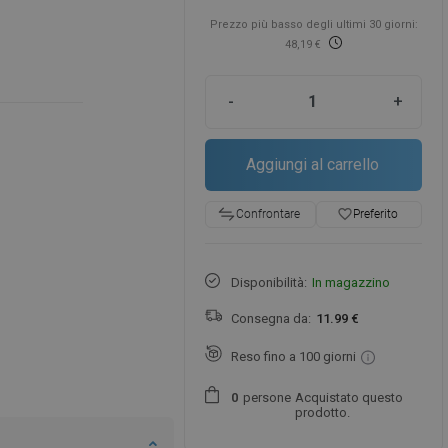
Prezzo più basso degli ultimi 30 giorni:
48,19 €
-
+
Aggiungi al carrello
favorite_border
Preferito
Confrontare
Disponibilità:
In magazzino
Consegna da:
11.99 €
Reso fino a 100 giorni
persone
Acquistato questo
0
prodotto.