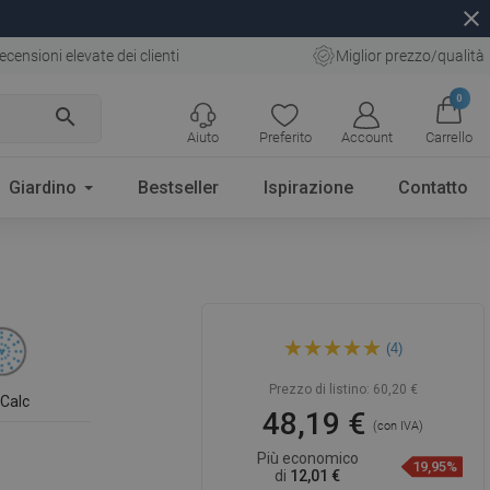
close
ecensioni elevate dei clienti
Miglior prezzo/qualità
0
search
Aiuto
Preferito
Account
Carrello
Giardino
Bestseller
Ispirazione
Contatto
Mexen DS00 set doccia
(4)
scorrevole, nero - 785004583-
70
Prezzo di listino:
60,20 €
iCalc
48,19 €
(con IVA)
Più economico
19,95%
di
12,01 €