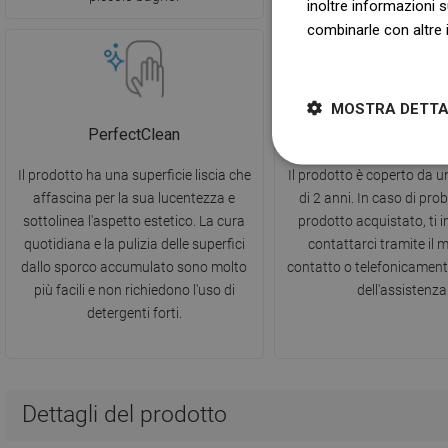
inoltre informazioni s
combinarle con altre i
Dowiedz się więcej
MOSTRA DETTA
PerfectClean
2 anni di garan
Il prodotto ha una superficie liscia che
Il prodotto è coperto da 
affascina per la sua lucentezza e
di 2 anni. In caso di prob
sottolinea l'aspetto estetico. La cura
prodotto acquistato, ti 
quotidiana e la pulizia delle superfici
contattarci tramite il 
dallo sporco accumulato sono molto
contatto o telefonicamen
più facili e non richiedono l'uso di
dell'assistenza
detergenti forti.
Dettagli del prodotto