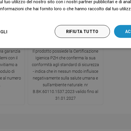
ul tuo utilizzo del nostro sito con i nostri partner pubblicitari e di an
nformazioni che hai fornito loro o che hanno raccolto dal tuo utilizzo
GLI
RIFIUTA TUTTO
AC
zia
Certificazione Igienica PZH
una garanzia
Il prodotto possiede la Certificazione
lemi con il
Igienica PZH che conferma la sua
invitiamo a
conformità agli standard di sicurezza
modulo di
- indica che in nessun modo influisce
te al numero
negativamente sulla salute umana e
.
sull'ambiente naturale. nr
B.BK.60110.1537.2023 valido fino al
31.01.2027