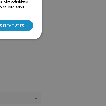
alisi che potrebbero
 dei loro servizi.
SLOVAK
LITHUANIAN
ROMANIAN
CETTA TUTTO
HUNGARIAN
FRENCH
ITALIAN
SPANISH
UKRAINIAN
BULGARIAN
ESTONIAN
DUTCH
LATVIAN
DANISH