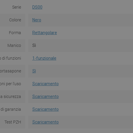
Serie
DS00
Colore
Nero
Forma
Rettangolare
Manico
Sì
di funzioni
1-funzionale
ortasapone
Sì
oni per l'uso
Scaricamento
la sicurezza
Scaricamento
 di garanzia
Scaricamento
Test PZH
Scaricamento