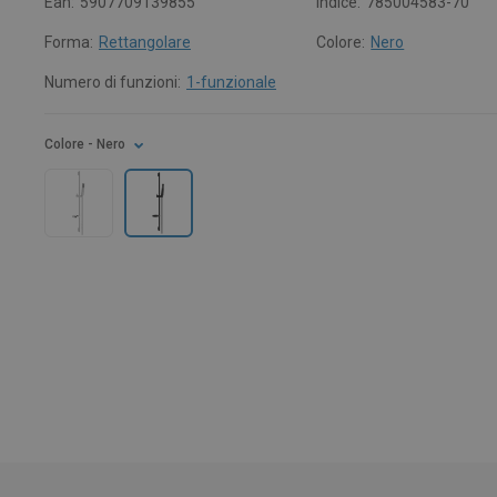
Ean:
5907709139855
Indice:
785004583-70
Forma:
Rettangolare
Colore:
Nero
Numero di funzioni:
1-funzionale
Colore
- Nero