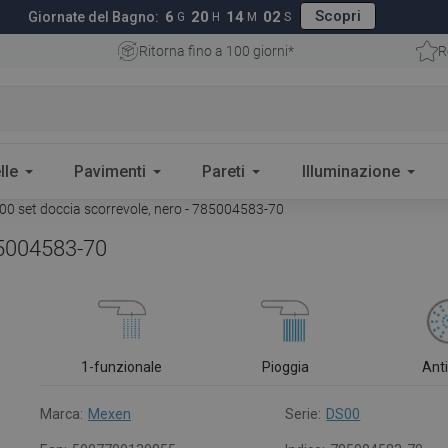
Scopri
6
20
14
01
Giornate del Bagno:
G
H
M
S
Ritorna fino a 100 giorni*
R
lle
Pavimenti
Pareti
Illuminazione
0 set doccia scorrevole, nero - 785004583-70
85004583-70
1-funzionale
Pioggia
Ant
Marca:
Mexen
Serie:
DS00