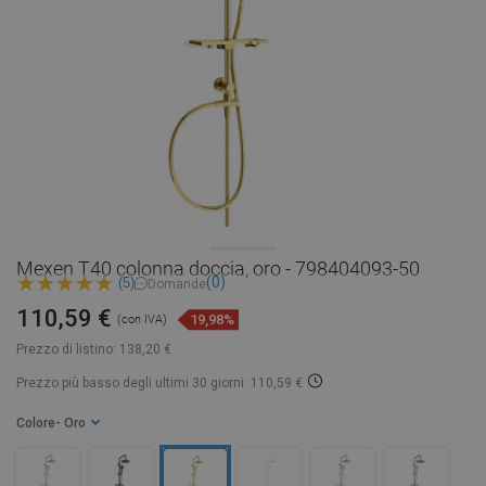
Mexen T40 colonna doccia, oro - 798404093-50
(0)
(5)
Domande
110,59 €
19,98%
(con IVA)
Prezzo di listino:
138,20 €
Prezzo più basso degli ultimi 30 giorni: 110,59 €
Colore
- Oro