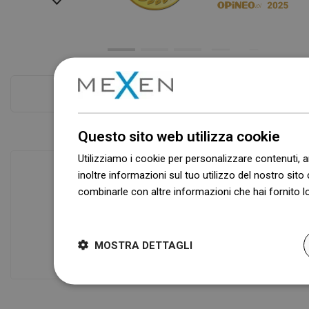
Controlla di più
Questo sito web utilizza cookie
Utilizziamo i cookie per personalizzare contenuti, a
inoltre informazioni sul tuo utilizzo del nostro sito 
combinarle con altre informazioni che hai fornito lo
Disponibilità di merci
Dowiedz się więcej
I nostri prodotti ti stanno aspettando in
un moderno magazzino.Sempre pronto
MOSTRA DETTAGLI
a spedire!