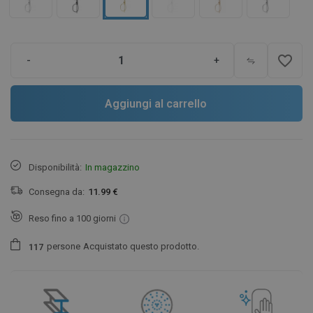
favorite_border
-
+
Aggiungi al carrello
Disponibilità:
In magazzino
Consegna da:
11.99 €
Reso fino a 100 giorni
persone
Acquistato questo prodotto.
1
1
7