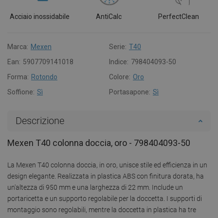
Acciaio inossidabile
AntiCalc
PerfectClean
Marca:
Mexen
Serie:
T40
Ean:
5907709141018
Indice:
798404093-50
Forma:
Rotondo
Colore:
Oro
Soffione:
Sì
Portasapone:
Sì
Descrizione
Mexen T40 colonna doccia, oro - 798404093-50
La Mexen T40 colonna doccia, in oro, unisce stile ed efficienza in un
design elegante. Realizzata in plastica ABS con finitura dorata, ha
un'altezza di 950 mm e una larghezza di 22 mm. Include un
portaricetta e un supporto regolabile per la doccetta. I supporti di
montaggio sono regolabili, mentre la doccetta in plastica ha tre