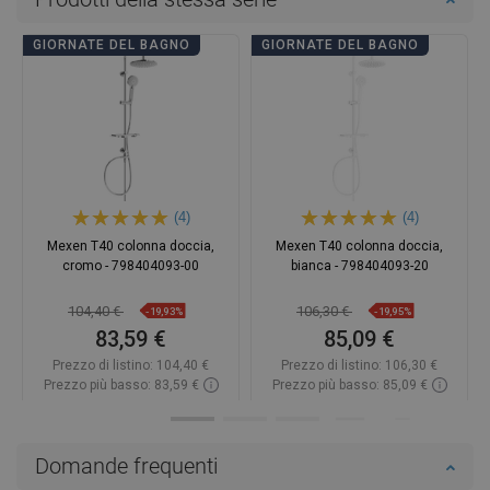
GIORNATE DEL BAGNO
GIORNATE DEL BAGNO
(4)
(4)
Mexen T40 colonna doccia,
Mexen T40 colonna doccia,
cromo - 798404093-00
bianca - 798404093-20
104,40 €
106,30 €
-19,93%
-19,95%
83,59 €
85,09 €
Prezzo di listino:
104,40 €
Prezzo di listino:
106,30 €
Prezzo più basso: 83,59 €
Prezzo più basso: 85,09 €
Disponibilità:
2026-09-08
Disponibilità:
In magazzino
Aggiungi al carrello
Aggiungi al carrello
Domande frequenti
Confrontare
favorite_border
Preferito
Confrontare
favorite_border
Preferito