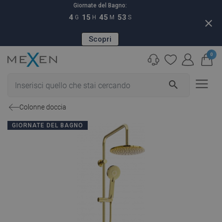
Giornate del Bagno:
4
15
45
52
G
H
M
S
close
Scopri
0
search
Colonne doccia
GIORNATE DEL BAGNO