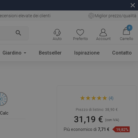
close
ecensioni elevate dei clienti
Miglior prezzo/qualità
0
search
Aiuto
Preferito
Account
Carrello
Giardino
Bestseller
Ispirazione
Contatto
Mexen DF73 set doccia
(4)
scorrevole, cromo -
785734582-02
Prezzo di listino:
38,90 €
iCalc
31,19 €
(con IVA)
Più economico di
7,71 €
19,82%