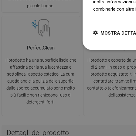
inoltre informazioni s
piccolo bagno.
molto più facili e intu
combinarle con altre i
Dowiedz się więcej
MOSTRA DETTA
PerfectClean
2 anni di garan
Il prodotto ha una superficie liscia che
Il prodotto è coperto da 
affascina per la sua lucentezza e
di 2 anni. In caso di prob
sottolinea l'aspetto estetico. La cura
prodotto acquistato, ti 
quotidiana e la pulizia delle superfici
contattarci tramite il 
dallo sporco accumulato sono molto
contatto o telefonicamen
più facili e non richiedono l'uso di
dell'assistenza
detergenti forti.
Dettagli del prodotto