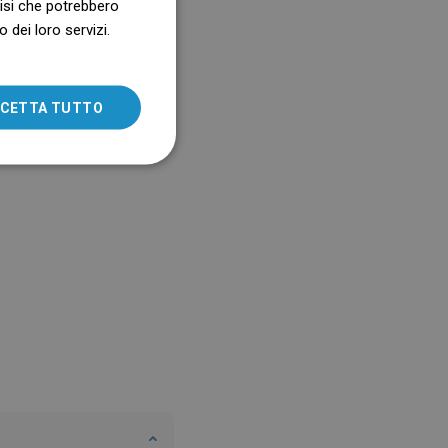
alisi che potrebbero
della doccia.
 dei loro servizi.
SLOVAK
LITHUANIAN
ROMANIAN
CETTA TUTTO
HUNGARIAN
FRENCH
ITALIAN
SPANISH
UKRAINIAN
BULGARIAN
ESTONIAN
DUTCH
LATVIAN
DANISH