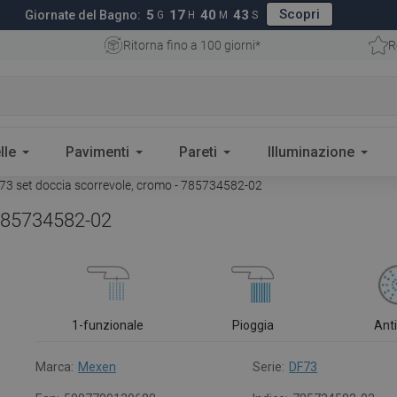
Scopri
5
17
40
42
Giornate del Bagno:
G
H
M
S
Ritorna fino a 100 giorni*
R
lle
Pavimenti
Pareti
Illuminazione
3 set doccia scorrevole, cromo - 785734582-02
 785734582-02
1-funzionale
Pioggia
Ant
Marca:
Mexen
Serie:
DF73