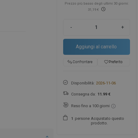
Prezzo più basso degli ultimi 30 giorni:
31,19 €
-
+
Aggiungi al carrello
favorite_border
Preferito
Confrontare
Disponibilità:
2026-11-06
Consegna da:
11.99 €
Reso fino a 100 giorni
persone
Acquistato questo
1
prodotto.