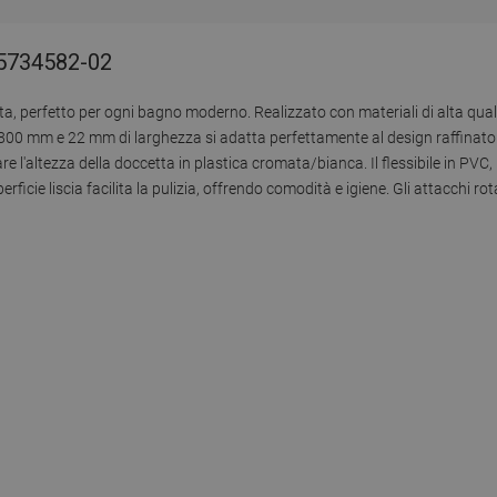
85734582-02
ta, perfetto per ogni bagno moderno. Realizzato con materiali di alta qua
i 800 mm e 22 mm di larghezza si adatta perfettamente al design raffinato
l'altezza della doccetta in plastica cromata/bianca. Il flessibile in PVC, 
rficie liscia facilita la pulizia, offrendo comodità e igiene. Gli attacchi rot