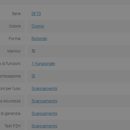
Serie
DF73
Colore
Cromo
Forma
Rotondo
Manico
Sì
di funzioni
1-funzionale
ortasapone
Sì
oni per l'uso
Scaricamento
la sicurezza
Scaricamento
 di garanzia
Scaricamento
Test PZH
Scaricamento