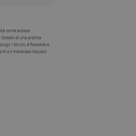
lità come acciaio
. Dotato di una pratica
lungo 150 cm, è flessibile e
anti e il materiale robusto