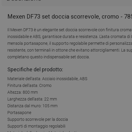
Mexen DF73 set doccia scorrevole, cromo - 7
Il Mexen DF73 è un elegante set doccia scorrevole con finitura croma
inossidabile e ABS, garantisce durata e resistenza. L'asta cromata d
mensola portasapone, il supporto regolabile permette di personalizzare 
resistente, con terminali in ottone che evitano attorcigliamenti. La supe
completano questo indispensabile set doccia.
Specifiche del prodotto:
Materiale dell'asta: Acciaio inossidabile, ABS
Finitura dell'asta: Cromo
Altezza: 800 mm
Larghezza dell'asta: 22 mm
Distanza dal muro: 105 mm
Portasapone
Supporto scorrevole per la doccia
Supporti di montaggio regolabili