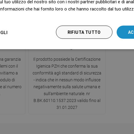
ul tuo utilizzo del nostro sito con i nostri partner pubblicitari e di an
itivi.
continuità del flusso d'acqua.
nformazioni che hai fornito loro o che hanno raccolto dal tuo utilizzo
GLI
RIFIUTA TUTTO
AC
zia
Certificazione Igienica PZH
una garanzia
Il prodotto possiede la Certificazione
lemi con il
Igienica PZH che conferma la sua
invitiamo a
conformità agli standard di sicurezza
modulo di
- indica che in nessun modo influisce
te al numero
negativamente sulla salute umana e
.
sull'ambiente naturale. nr
B.BK.60110.1537.2023 valido fino al
31.01.2027