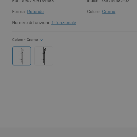
Ean:
5907709139688
Indice:
785734582-02
Forma:
Rotondo
Colore:
Cromo
Numero di funzioni:
1-funzionale
Colore
- Cromo