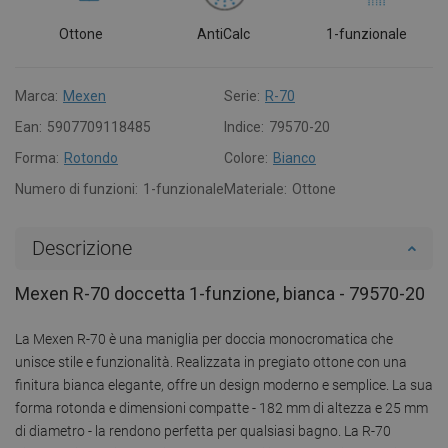
Ottone
AntiCalc
1-funzionale
Marca:
Mexen
Serie:
R-70
Ean:
5907709118485
Indice:
79570-20
Forma:
Rotondo
Colore:
Bianco
Numero di funzioni:
1-funzionale
Materiale:
Ottone
Descrizione
Mexen R-70 doccetta 1-funzione, bianca - 79570-20
La Mexen R-70 è una maniglia per doccia monocromatica che
unisce stile e funzionalità. Realizzata in pregiato ottone con una
finitura bianca elegante, offre un design moderno e semplice. La sua
forma rotonda e dimensioni compatte - 182 mm di altezza e 25 mm
di diametro - la rendono perfetta per qualsiasi bagno. La R-70