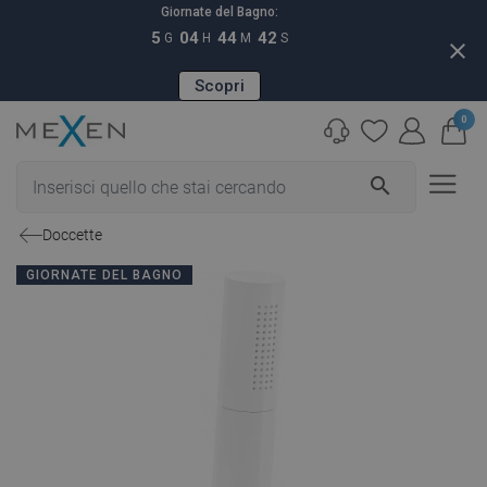
Giornate del Bagno:
5
04
44
40
G
H
M
S
close
Scopri
0
search
Doccette
GIORNATE DEL BAGNO