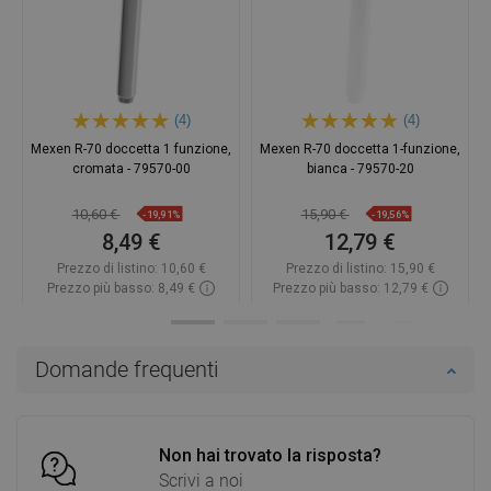
(4)
(4)
Mexen R-70 doccetta 1 funzione,
Mexen R-70 doccetta 1-funzione,
cromata - 79570-00
bianca - 79570-20
10,60 €
15,90 €
-19,91%
-19,56%
8,49 €
12,79 €
Prezzo di listino:
10,60 €
Prezzo di listino:
15,90 €
Prezzo più basso: 8,49 €
Prezzo più basso: 12,79 €
Disponibilità:
In magazzino
Disponibilità:
In magazzino
Aggiungi al carrello
Aggiungi al carrello
Domande frequenti
Confrontare
favorite_border
Preferito
Confrontare
favorite_border
Preferito
Non hai trovato la risposta?
Scrivi a noi