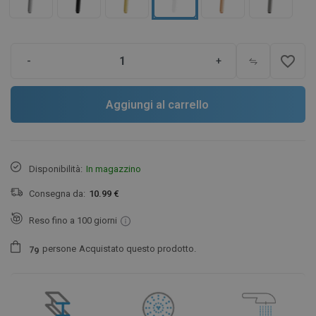
favorite_border
-
+
Aggiungi al carrello
Disponibilità:
In magazzino
Consegna da:
10.99 €
Reso fino a 100 giorni
persone
Acquistato questo prodotto.
7
9