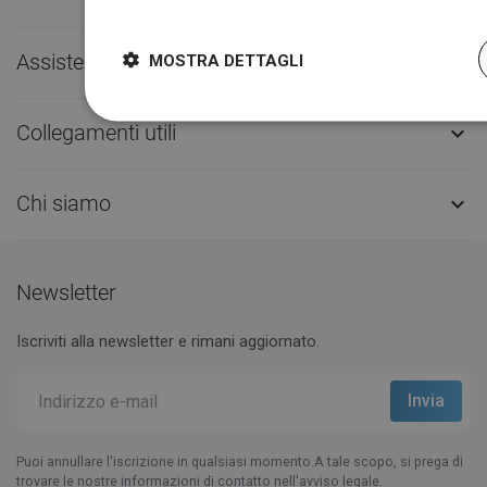
Dowiedz się więcej
Assistenza clienti

MOSTRA DETTAGLI
Collegamenti utili

Chi siamo

Newsletter
Iscriviti alla newsletter e rimani aggiornato.
Puoi annullare l'iscrizione in qualsiasi momento.A tale scopo, si prega di
trovare le nostre informazioni di contatto nell'avviso legale.