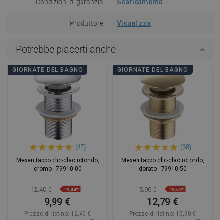
Condizioni di garanzia
Scaricamento
Produttore
Visualizza
Potrebbe piacerti anche
GIORNATE DEL BAGNO
GIORNATE DEL BAGNO
(47)
(38)
Mexen tappo clic-clac rotondo,
Mexen tappo clic-clac rotondo,
cromo - 79910-00
dorato - 79910-50
12,40 €
15,90 €
-19,44%
-19,56%
9,99 €
12,79 €
Prezzo di listino:
12,40 €
Prezzo di listino:
15,90 €