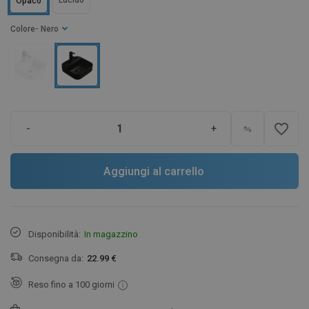
Lucido
Opaco
Colore
- Nero
favorite_border
-
+
Aggiungi al carrello
Disponibilità:
In magazzino
Consegna da:
22.99 €
Reso fino a 100 giorni