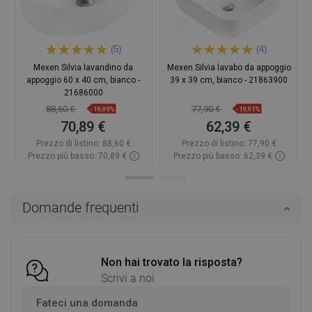
(5)
(4)
Mexen Silvia lavandino da
Mexen Silvia lavabo da appoggio
appoggio 60 x 40 cm, bianco -
39 x 39 cm, bianco - 21863900
21686000
88,60 €
77,90 €
-19,99%
-19,91%
70,89 €
62,39 €
Prezzo di listino:
88,60 €
Prezzo di listino:
77,90 €
Prezzo più basso: 70,89 €
Prezzo più basso: 62,39 €
Disponibilità:
In magazzino
Disponibilità:
In magazzino
Aggiungi al carrello
Aggiungi al carrello
Domande frequenti
Confrontare
favorite_border
Preferito
Confrontare
favorite_border
Preferito
Non hai trovato la risposta?
Scrivi a noi
Fateci una domanda