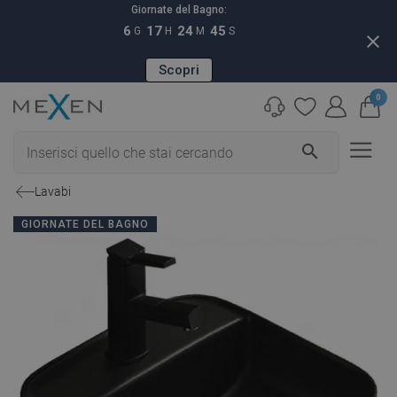
Giornate del Bagno:
6
17
24
44
G
H
M
S
close
Scopri
0
search
Lavabi
GIORNATE DEL BAGNO