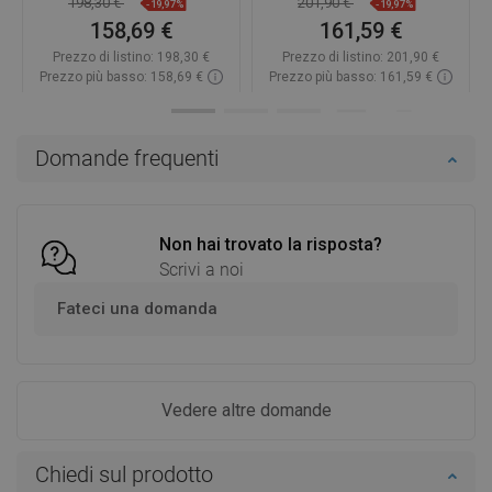
198,30 €
201,90 €
-19,97%
-19,97%
158,69 €
161,59 €
Prezzo di listino:
198,30 €
Prezzo di listino:
201,90 €
Prezzo più basso: 158,69 €
Prezzo più basso: 161,59 €
Disponibilità:
In magazzino
Disponibilità:
In magazzino
Aggiungi al carrello
Aggiungi al carrello
Domande frequenti
Confrontare
favorite_border
Preferito
Confrontare
favorite_border
Preferito
Non hai trovato la risposta?
Scrivi a noi
Fateci una domanda
Vedere altre domande
Chiedi sul prodotto