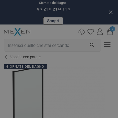
Giornate del Bagno:
4
21
21
11
G
H
M
S
close
Scopri
0
search
Vasche con parete
GIORNATE DEL BAGNO