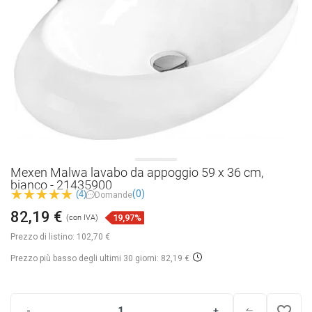
Mexen Malwa lavabo da appoggio 59 x 36 cm,
bianco - 21435900
(0)
(4)
Domande
82,19 €
19,97%
(con IVA)
Prezzo di listino:
102,70 €
Prezzo più basso degli ultimi 30 giorni: 82,19 €
favorite_border
-
+