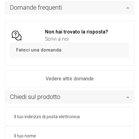
Disponibilità:
In magazzino
Domande frequenti
Aggiungi al carrello
Confrontare
favorite_border
Preferito
Non hai trovato la risposta?
Scrivi a noi
Fateci una domanda
Vedere altre domande
Chiedi sul prodotto