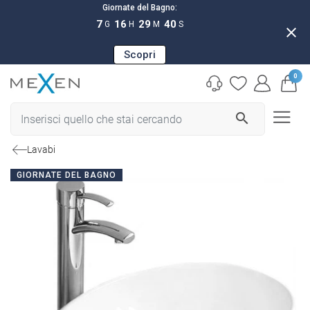
Giornate del Bagno:
7
16
29
39
G
H
M
S
close
Scopri
0
search
Lavabi
GIORNATE DEL BAGNO