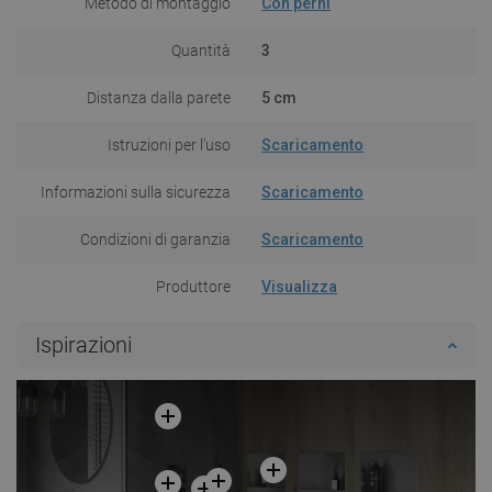
Metodo di montaggio
Con perni
Quantità
3
Distanza dalla parete
5 cm
Istruzioni per l'uso
Scaricamento
Informazioni sulla sicurezza
Scaricamento
Condizioni di garanzia
Scaricamento
Produttore
Visualizza
Ispirazioni