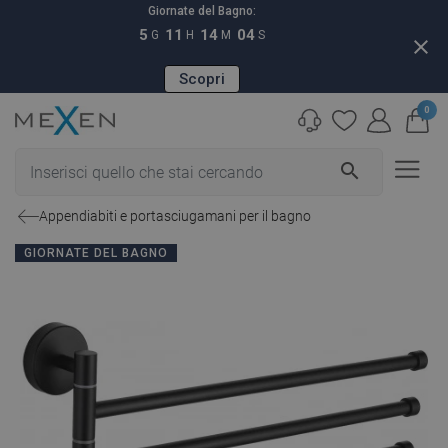
Giornate del Bagno:
5
11
14
03
G
H
M
S
close
Scopri
0
search
Appendiabiti e portasciugamani per il bagno
GIORNATE DEL BAGNO