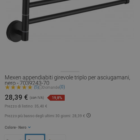
Mexen appendiabiti girevole triplo per asciugamani,
nero - 7039243-70
(0)
(5)
Domande
28,39 €
19,8%
(con IVA)
Prezzo di listino:
35,40 €
Prezzo più basso degli ultimi 30 giorni: 28,39 €
Colore
- Nero