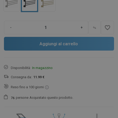
favorite_border
-
+
Aggiungi al carrello
Disponibilità:
In magazzino
Consegna da:
11.99 €
Reso fino a 100 giorni
persone
Acquistato questo prodotto.
7
6