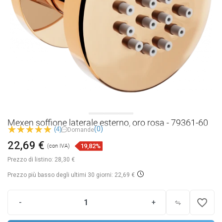
Mexen soffione laterale esterno, oro rosa - 79361-60
(0)
(4)
Domande
22,69 €
19,82%
(con IVA)
Prezzo di listino:
28,30 €
Prezzo più basso degli ultimi 30 giorni: 22,69 €
favorite_border
-
+