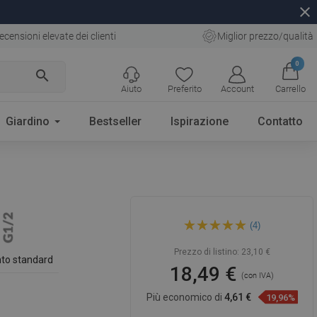
close
ecensioni elevate dei clienti
Miglior prezzo/qualità
0
search
Aiuto
Preferito
Account
Carrello
Giardino
Bestseller
Ispirazione
Contatto
Mexen ugello laterale
(4)
esterno, cromo - 79361-00
Prezzo di listino:
23,10 €
to standard
18,49 €
(con IVA)
Più economico di
4,61 €
19,96%