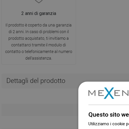
2 anni di garanzia
Il prodotto è coperto da una garanzia
di 2 anni. In caso di problemi con il
prodotto acquistato, ti invitiamo a
contattarci tramite il modulo di
contatto o telefonicamente al numero
dell'assistenza.
Dettagli del prodotto
Questo sito we
Utilizziamo i cookie p