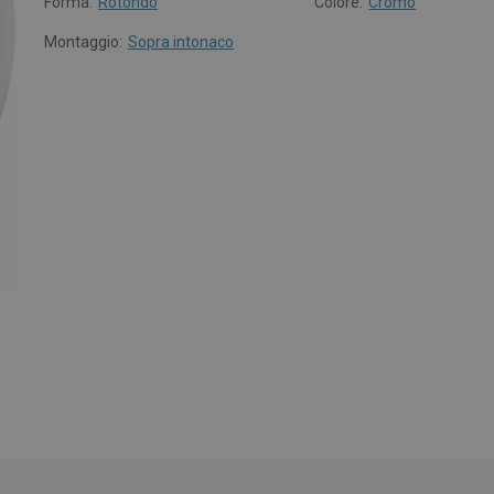
Forma:
Rotondo
Colore:
Cromo
Montaggio:
Sopra intonaco