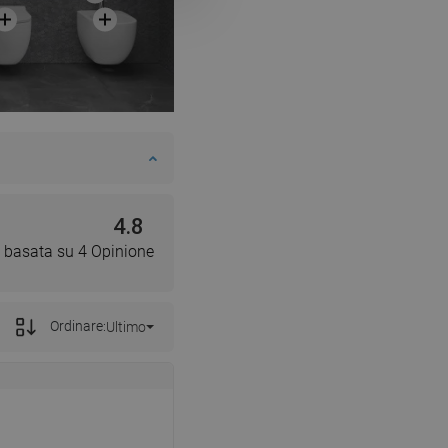
SWEDISH
FINNISH
PORTUGUESE
CROATIAN
GREEK
SLOVENIAN
4.8
 basata su 4 Opinione
Ordinare:
Ultimo