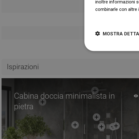
inoltre informazioni s
Istruzi
combinarle con altre i
Dowiedz się więcej
Informazioni sul
Condizioni
MOSTRA DETTA
Ispirazioni
Cabina doccia minimalista in
pietra