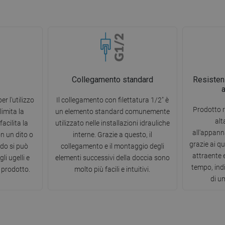
Collegamento standard
Resisten
er l'utilizzo
Il collegamento con filettatura 1/2" è
Prodotto r
limita la
un elemento standard comunemente
alt
acilita la
utilizzato nelle installazioni idrauliche
all'appann
on un dito o
interne. Grazie a questo, il
grazie ai q
do si può
collegamento e il montaggio degli
attraente 
li ugelli e
elementi successivi della doccia sono
tempo, ind
 prodotto.
molto più facili e intuitivi.
di u