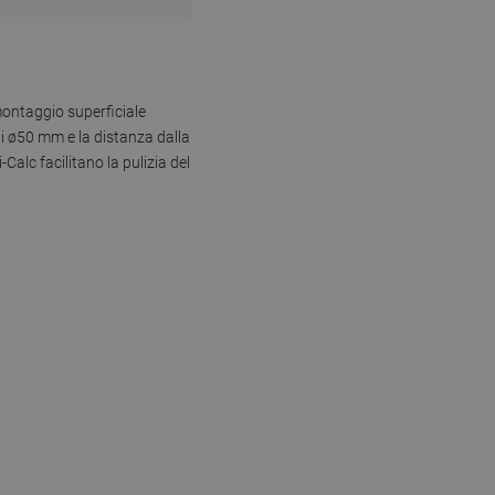
montaggio superficiale
di ø50 mm e la distanza dalla
Calc facilitano la pulizia del