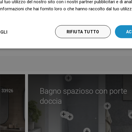
ul tuo utilizzo del nostro sito con i nostri partner pubblicitari e di an
oni per l'uso
Scaricamento
nformazioni che hai fornito loro o che hanno raccolto dal tuo utilizzo
la sicurezza
Scaricamento
 di garanzia
Scaricamento
GLI
RIFIUTA TUTTO
AC
Produttore
Visualizza
Bagno spazioso con porte
33926
doccia