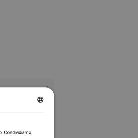
POLISH
CZECH
GERMAN
co. Condividiamo
ENGLISH