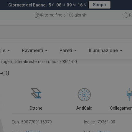
Scopri
5
08
09
15
Giornate del Bagno:
G
H
M
S
Ritorna fino a 100 giorni*
R
lle
Pavimenti
Pareti
Illuminazione
 ugello laterale esterno, cromo - 79361-00
1-00
Ottone
AntiCalc
Collegamen
Ean:
5907709116979
Indice:
79361-00