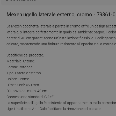
Mexen ugello laterale esterno, cromo - 79361-0
La Mexen bocchetta laterale a parete in cromo offre un design accatt
laterale, si integra perfettamente in qualsiasi ambiente bagno. Il c
parete di 40 cm garantiscono un'installazione flessibile. Il collegament
calcare, mantenendo una finitura resistente all'opacità e alla corrosi
Specifiche del prodotto:
Materiale: Ottone:
Forma: Rotonda
Tipo: Laterale esterno
Colore: Cromo
Dimensioni: ø50 mm
Distanza dal muro: 40 cm
Connessione standard: G 1/2"
La superficie dell'ugello è resistente all'appannamento e alla corrosio
Ugelli in silicone Anti-Calc facilitano la rimozione del calcare