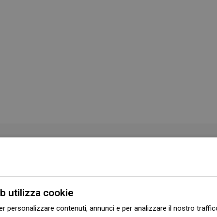
Colore
Cromo
Forma
Rotondo
b utilizza cookie
Montaggio
Sopra intonaco
er personalizzare contenuti, annunci e per analizzare il nostro traffi