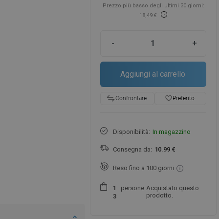
Prezzo più basso degli ultimi 30 giorni:
18,49 €
-
+
Aggiungi al carrello
favorite_border
Preferito
Confrontare
Disponibilità:
In magazzino
Consegna da:
10.99 €
Reso fino a 100 giorni
persone
Acquistato questo
1
prodotto.
3