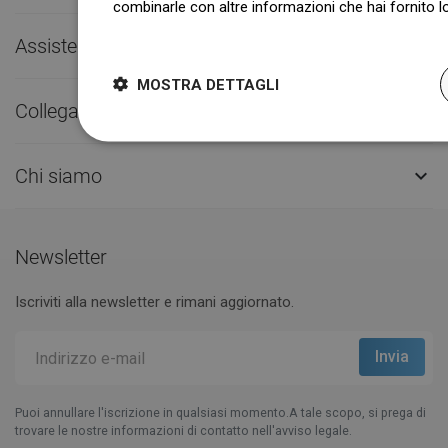
combinarle con altre informazioni che hai fornito lo
Dowiedz się więcej
Assistenza clienti

MOSTRA DETTAGLI
Collegamenti utili

Chi siamo

Newsletter
Iscriviti alla newsletter e rimani aggiornato.
Puoi annullare l'iscrizione in qualsiasi momento.A tale scopo, si prega di
trovare le nostre informazioni di contatto nell'avviso legale.