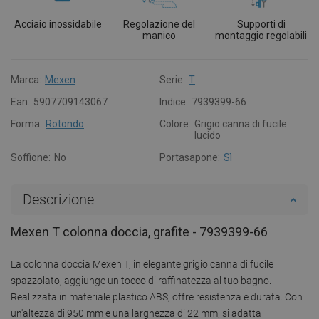
Acciaio inossidabile
Regolazione del
Supporti di
manico
montaggio regolabili
Marca:
Mexen
Serie:
T
Ean:
5907709143067
Indice:
7939399-66
Forma:
Rotondo
Colore:
Grigio canna di fucile
lucido
Soffione:
No
Portasapone:
Sì
Descrizione
Mexen T colonna doccia, grafite - 7939399-66
La colonna doccia Mexen T, in elegante grigio canna di fucile
spazzolato, aggiunge un tocco di raffinatezza al tuo bagno.
Realizzata in materiale plastico ABS, offre resistenza e durata. Con
un'altezza di 950 mm e una larghezza di 22 mm, si adatta