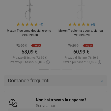
(4)
(4)
Mexen T colonna doccia, cromo -
Mexen T colonna doccia, bianca -
7939399-00
7939399-20
72,60 €
76,20 €
-19,99%
-19,96%
58,09 €
60,99 €
Prezzo di listino:
72,60 €
Prezzo di listino:
76,20 €
Prezzo più basso: 58,09 €
Prezzo più basso: 60,99 €
Disponibilità:
2026-09-08
Disponibilità:
In magazzino
Aggiungi al carrello
Aggiungi al carrello
Domande frequenti
Confrontare
favorite_border
Preferito
Confrontare
favorite_border
Preferito
Non hai trovato la risposta?
Scrivi a noi