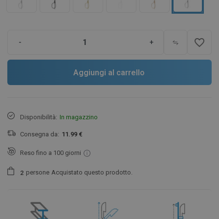
favorite_border
-
+
Aggiungi al carrello
Disponibilità:
In magazzino
Consegna da:
11.99 €
Reso fino a 100 giorni
persone
Acquistato questo prodotto.
2