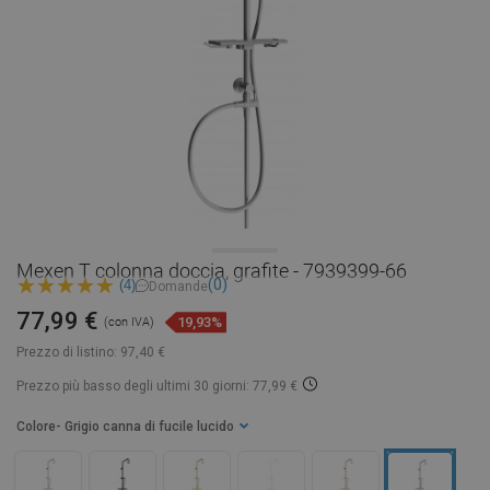
Mexen T colonna doccia, grafite - 7939399-66
(0)
(4)
Domande
77,99 €
19,93%
(con IVA)
Prezzo di listino:
97,40 €
Prezzo più basso degli ultimi 30 giorni: 77,99 €
Colore
- Grigio canna di fucile lucido