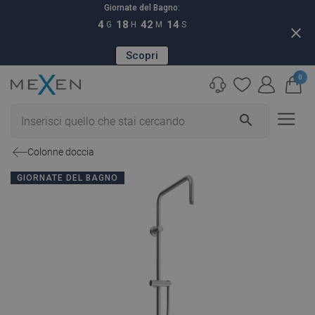
Giornate del Bagno:
4
18
42
13
G
H
M
S
close
Scopri
0
search
Colonne doccia
GIORNATE DEL BAGNO