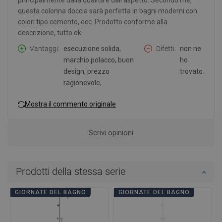
principalmente dalla qualità e dall'aspetto. Secondo me,
questa colonna doccia sarà perfetta in bagni moderni con
colori tipo cemento, ecc. Prodotto conforme alla
descrizione, tutto ok.
Vantaggi
esecuzione solida,
Difetti
non ne
marchio polacco, buon
ho
design, prezzo
trovato.
ragionevole,
Mostra il commento originale
Scrivi opinioni
Prodotti della stessa serie
GIORNATE DEL BAGNO
GIORNATE DEL BAGNO