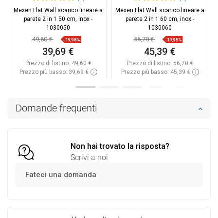
Mexen Flat Wall scarico lineare a
Mexen Flat Wall scarico lineare a
parete 2 in 1 50 cm, inox -
parete 2 in 1 60 cm, inox -
1030050
1030060
49,60 €
56,70 €
-19,98%
-19,95%
39,69 €
45,39 €
Prezzo di listino:
49,60 €
Prezzo di listino:
56,70 €
Prezzo più basso: 39,69 €
Prezzo più basso: 45,39 €
Disponibilità:
In magazzino
Disponibilità:
In magazzino
Aggiungi al carrello
Aggiungi al carrello
Domande frequenti
Confrontare
favorite_border
Preferito
Confrontare
favorite_border
Preferito
Non hai trovato la risposta?
Scrivi a noi
Fateci una domanda