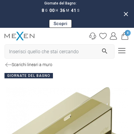
Giornate del Bagno:
8
00
36
40
G
H
M
S
close
Scopri
0
search
Scarichi lineari a muro
GIORNATE DEL BAGNO