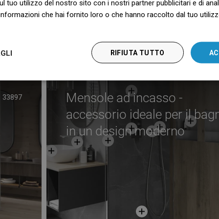
ul tuo utilizzo del nostro sito con i nostri partner pubblicitari e di an
nformazioni che hai fornito loro o che hanno raccolto dal tuo utilizzo
Produttore
Visualizza
GLI
RIFIUTA TUTTO
AC
Mensole ad incasso -
33897
accessorio ideale per il bag
in un design moderno