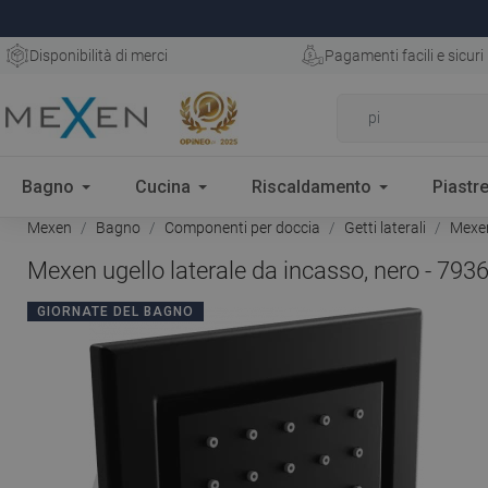
Disponibilità di merci
Pagamenti facili e sicuri
Bagno
Cucina
Riscaldamento
Piastre
Mexen
Bagno
Componenti per doccia
Getti laterali
Mexen 
Mexen ugello laterale da incasso, nero - 793
GIORNATE DEL BAGNO