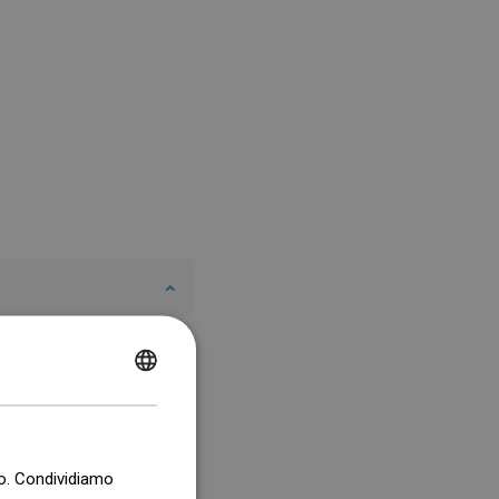
POLISH
CZECH
GERMAN
co. Condividiamo
ENGLISH