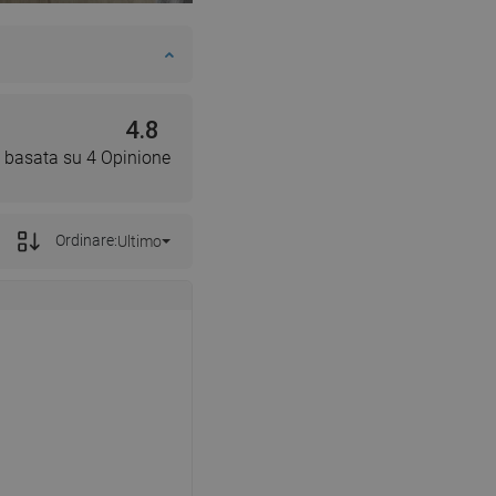
SWEDISH
FINNISH
PORTUGUESE
4.8
CROATIAN
 basata su 4 Opinione
GREEK
SLOVENIAN
Ordinare:
Ultimo