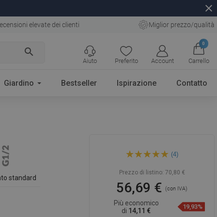
close
ecensioni elevate dei clienti
Miglior prezzo/qualità
0
search
Aiuto
Preferito
Account
Carrello
Giardino
Bestseller
Ispirazione
Contatto
Mexen ugello laterale da
(4)
incasso, nero - 79365-70
Prezzo di listino:
70,80 €
to standard
56,69 €
(con IVA)
Più economico
19,93%
di
14,11 €