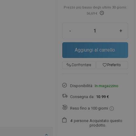
Prezzo più basso degli ultimi 30 giorni:
56,69 €
-
+
Aggiungi al carrello
favorite_border
Preferito
Confrontare
Disponibilità:
In magazzino
Consegna da:
10.99 €
Reso fino a 100 giorni
persone
Acquistato questo
4
prodotto.