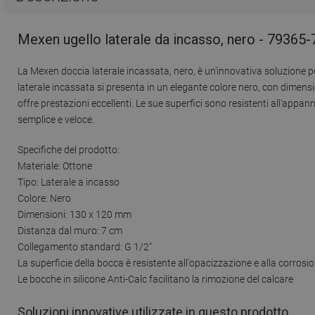
Mexen ugello laterale da incasso, nero - 79365-
La Mexen doccia laterale incassata, nero, è un'innovativa soluzione pe
laterale incassata si presenta in un elegante colore nero, con dimen
offre prestazioni eccellenti. Le sue superfici sono resistenti all'appa
semplice e veloce.
Specifiche del prodotto:
Materiale: Ottone
Tipo: Laterale a incasso
Colore: Nero
Dimensioni: 130 x 120 mm
Distanza dal muro: 7 cm
Collegamento standard: G 1/2"
La superficie della bocca è resistente all'opacizzazione e alla corrosi
Le bocche in silicone Anti-Calc facilitano la rimozione del calcare
Soluzioni innovative utilizzate in questo prodotto