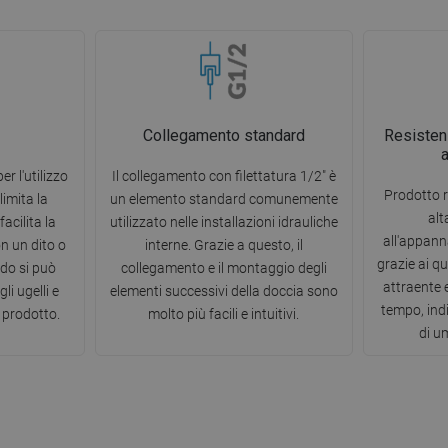
Collegamento standard
Resisten
er l'utilizzo
Il collegamento con filettatura 1/2" è
Prodotto r
limita la
un elemento standard comunemente
alt
acilita la
utilizzato nelle installazioni idrauliche
all'appann
on un dito o
interne. Grazie a questo, il
grazie ai q
do si può
collegamento e il montaggio degli
attraente 
li ugelli e
elementi successivi della doccia sono
tempo, ind
 prodotto.
molto più facili e intuitivi.
di u