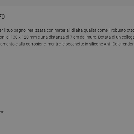
70
r il tuo bagno, realizzata con materiali di alta qualità come il robusto o
sioni di 130 x 120 mm e una distanza di 7 cm dal muro. Dotata di un colle
nnamento e alla corrosione, mentre le bocchette in silicone Anti-Calc rendon
one