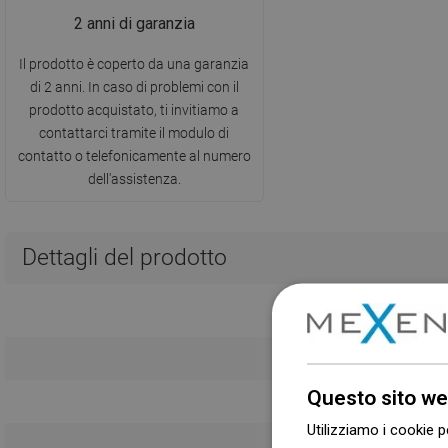
2 anni di garanzia
Il prodotto è coperto da una garanzia
di 2 anni. In caso di problemi con il
prodotto acquistato, ti invitiamo a
contattarci tramite il modulo di
contatto o telefonicamente al numero
dell'assistenza.
Dettagli del prodotto
Questo sito we
Utilizziamo i cookie p
Condizioni