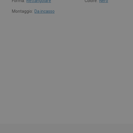
Forma:
Rettangolare
Colore:
Nero
Montaggio:
Da incasso