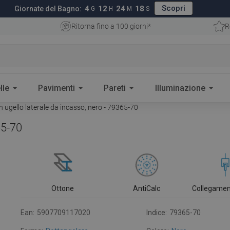
Scopri
4
12
24
17
Giornate del Bagno:
G
H
M
S
Ritorna fino a 100 giorni*
R
lle
Pavimenti
Pareti
Illuminazione
ugello laterale da incasso, nero - 79365-70
65-70
Ottone
AntiCalc
Collegamen
Ean:
5907709117020
Indice:
79365-70