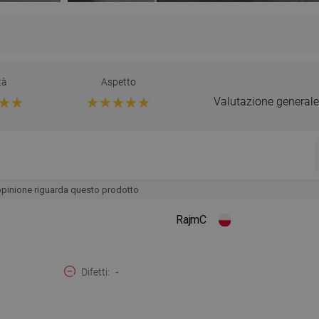
tà
Aspetto
Valutazione generale
opinione riguarda questo prodotto
RajmC
Difetti
-