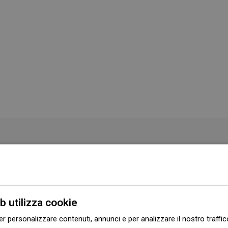
Colore
Nero
Forma
Rettangolare
b utilizza cookie
Montaggio
Da incasso
er personalizzare contenuti, annunci e per analizzare il nostro traffi
 di garanzia
Scaricamento