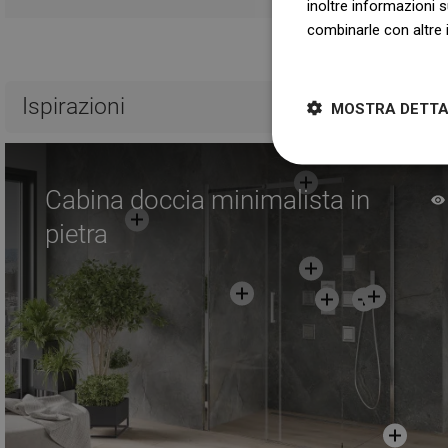
inoltre informazioni s
combinarle con altre i
Dowiedz się więcej
Ispirazioni
MOSTRA DETTA
Cabina doccia minimalista in
pietra