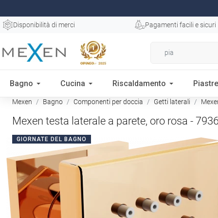
Disponibilità di merci
Pagamenti facili e sicuri
Bagno
Cucina
Riscaldamento
Piastre
Mexen
Bagno
Componenti per doccia
Getti laterali
Mexen 
Mexen testa laterale a parete, oro rosa - 793
GIORNATE DEL BAGNO