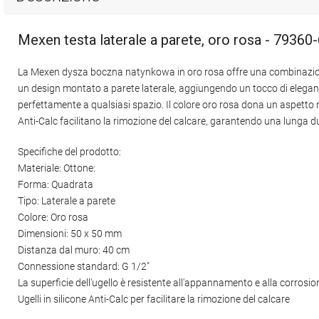
Mexen testa laterale a parete, oro rosa - 79360
La Mexen dysza boczna natynkowa in oro rosa offre una combinazione p
un design montato a parete laterale, aggiungendo un tocco di eleganz
perfettamente a qualsiasi spazio. Il colore oro rosa dona un aspetto raf
Anti-Calc facilitano la rimozione del calcare, garantendo una lunga d
Specifiche del prodotto:
Materiale: Ottone:
Forma: Quadrata
Tipo: Laterale a parete
Colore: Oro rosa
Dimensioni: 50 x 50 mm
Distanza dal muro: 40 cm
Connessione standard: G 1/2"
La superficie dell'ugello è resistente all'appannamento e alla corrosio
Ugelli in silicone Anti-Calc per facilitare la rimozione del calcare