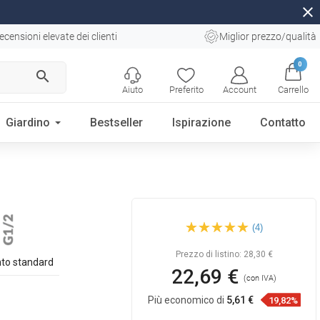
close
ecensioni elevate dei clienti
Miglior prezzo/qualità
0
search
Aiuto
Preferito
Account
Carrello
Giardino
Bestseller
Ispirazione
Contatto
Mexen testa laterale a parete,
(4)
oro rosa - 79360-60
Prezzo di listino:
28,30 €
to standard
22,69 €
(con IVA)
Più economico di
5,61 €
19,82%