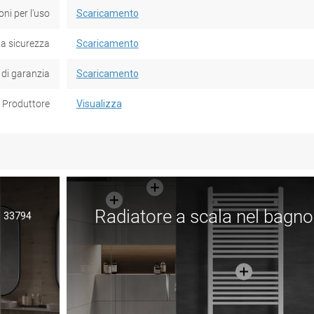
oni per l'uso
Scaricamento
la sicurezza
Scaricamento
 di garanzia
Scaricamento
Produttore
Visualizza
Radiatore a scala nel bagno
33794