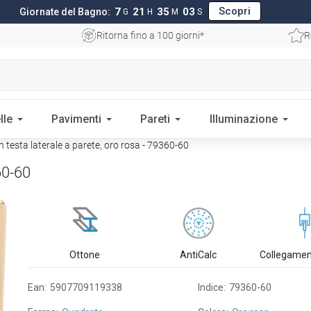
Scopri
7
21
35
02
Giornate del Bagno:
G
H
M
S
Ritorna fino a 100 giorni*
R
lle
Pavimenti
Pareti
Illuminazione
testa laterale a parete, oro rosa - 79360-60
60-60
Ottone
AntiCalc
Collegamen
Ean:
5907709119338
Indice:
79360-60