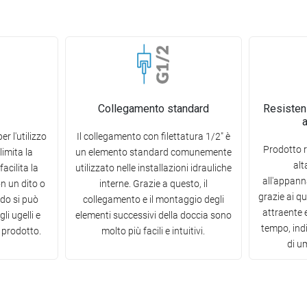
Collegamento standard
Resisten
er l'utilizzo
Il collegamento con filettatura 1/2" è
Prodotto r
limita la
un elemento standard comunemente
alt
acilita la
utilizzato nelle installazioni idrauliche
all'appann
on un dito o
interne. Grazie a questo, il
grazie ai q
do si può
collegamento e il montaggio degli
attraente 
li ugelli e
elementi successivi della doccia sono
tempo, ind
 prodotto.
molto più facili e intuitivi.
di u