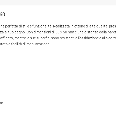
-60
erfetta di stile e funzionalità. Realizzata in ottone di alta qualità, p
a al tuo bagno. Con dimensioni di 50 x 50 mm e una distanza dalla parete
finato, mentre le sue superfici sono resistenti all'ossidazione e alla corros
urata e facilità di manutenzione.
ne