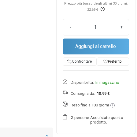
Prezzo più basso degli ultimi 30 giorni:
22,69 €
-
+
Aggiungi al carrello
favorite_border
Preferito
Confrontare
Disponibilità:
In magazzino
Consegna da:
10.99 €
Reso fino a 100 giorni
persone
Acquistato questo
2
prodotto.