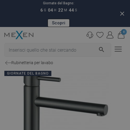
Giornate del Bagno:
6
04
22
43
G
H
M
S
close
Scopri
0
search
Rubinetteria per lavabo
GIORNATE DEL BAGNO