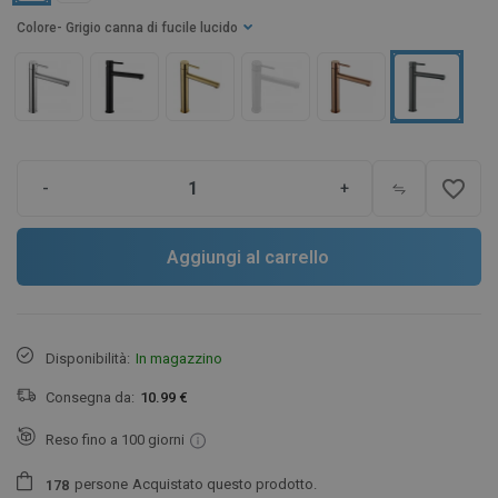
Colore
- Grigio canna di fucile lucido
favorite_border
-
+
Aggiungi al carrello
Disponibilità:
In magazzino
Consegna da:
10.99 €
Reso fino a 100 giorni
persone
Acquistato questo prodotto.
1
7
8