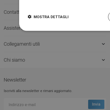
Dowiedz się więcej
Contatto rapido

MOSTRA DETTAGLI
Assistenza clienti

Collegamenti utili

Chi siamo

Newsletter
Iscriviti alla newsletter e rimani aggiornato.