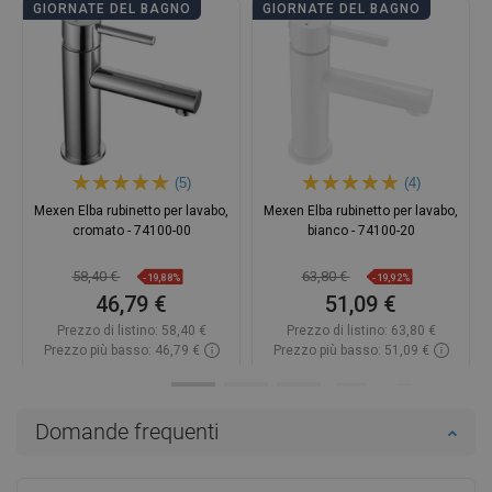
GIORNATE DEL BAGNO
GIORNATE DEL BAGNO
(5)
(4)
Mexen Elba rubinetto per lavabo,
Mexen Elba rubinetto per lavabo,
cromato - 74100-00
bianco - 74100-20
58,40 €
63,80 €
-19,88%
-19,92%
46,79 €
51,09 €
Prezzo di listino:
58,40 €
Prezzo di listino:
63,80 €
Prezzo più basso: 46,79 €
Prezzo più basso: 51,09 €
Disponibilità:
In magazzino
Disponibilità:
In magazzino
Aggiungi al carrello
Aggiungi al carrello
Domande frequenti
Confrontare
favorite_border
Preferito
Confrontare
favorite_border
Preferito