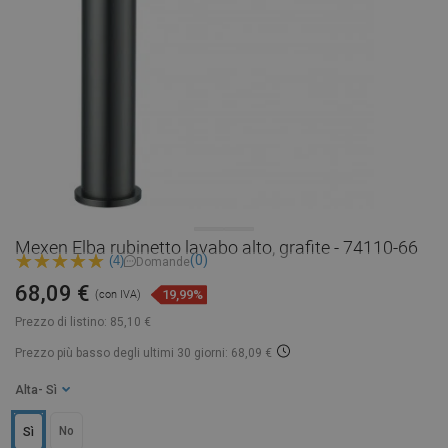
Mexen Elba rubinetto lavabo alto, grafite - 74110-66
(0)
(4)
Domande
68,09 €
19,99%
(con IVA)
Prezzo di listino:
85,10 €
Prezzo più basso degli ultimi 30 giorni: 68,09 €
Alta
- Sì
No
Sì